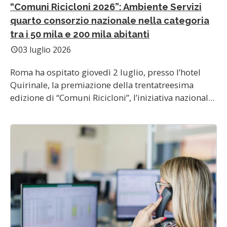
“Comuni Ricicloni 2026”: Ambiente Servizi
quarto consorzio nazionale nella categoria
tra i 50 mila e 200 mila abitanti
03 luglio 2026
schedule
Roma ha ospitato giovedì 2 luglio, presso l’hotel
Quirinale, la premiazione della trentatreesima
edizione di “Comuni Ricicloni”, l’iniziativa nazional...