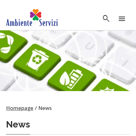
Vai al contenuto principale
search
menu
Homepage
News
News