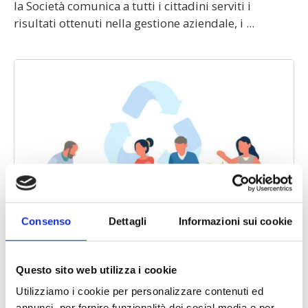
la Società comunica a tutti i cittadini serviti i
risultati ottenuti nella gestione aziendale, i ...
Consenso
Dettagli
Informazioni sui cookie
Questo sito web utilizza i cookie
Utilizziamo i cookie per personalizzare contenuti ed
Azzano Decimo sempre più green: raccolta
annunci, per fornire funzionalità dei social media e per