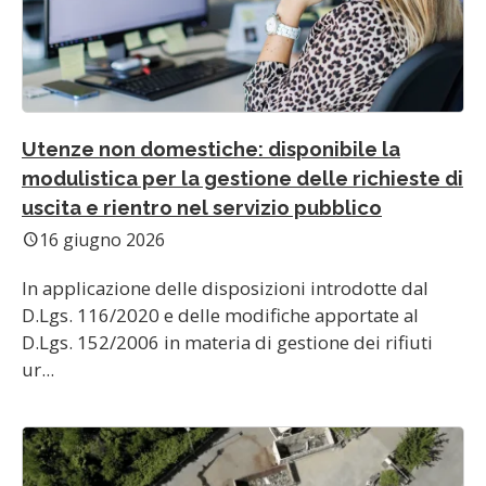
Utenze non domestiche: disponibile la
modulistica per la gestione delle richieste di
uscita e rientro nel servizio pubblico
16 giugno 2026
schedule
In applicazione delle disposizioni introdotte dal
D.Lgs. 116/2020 e delle modifiche apportate al
D.Lgs. 152/2006 in materia di gestione dei rifiuti
ur...