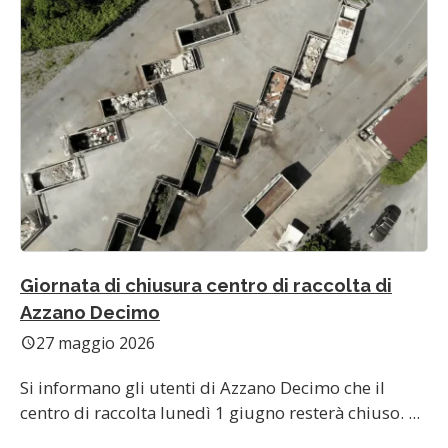
Giornata di chiusura centro di raccolta di
Azzano Decimo
27 maggio 2026
schedule
Si informano gli utenti di Azzano Decimo che il
centro di raccolta lunedì 1 giugno resterà chiuso. ...