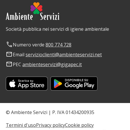
Società pubblica nei servizi di igiene ambientale
phone
Numero verde
800 774 728
mail
Email
servizioclienti@ambienteservizi.net
mail
PEC
ambienteservizi@gigapec.it
© Ambiente Servizi | P. IVA 01434200935
Termini d'uso
Privacy policy
Cookie policy