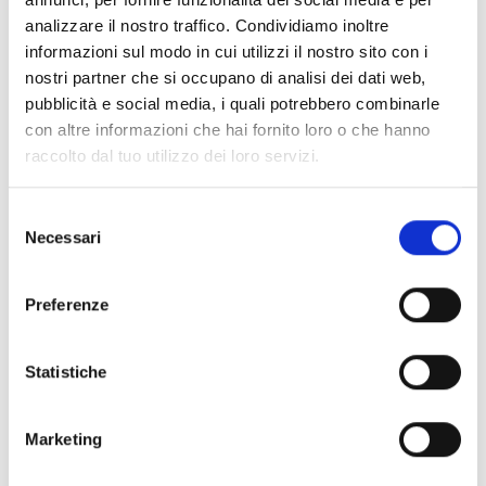
differenziata all’84,5%
analizzare il nostro traffico. Condividiamo inoltre
25 maggio 2026
schedule
informazioni sul modo in cui utilizzi il nostro sito con i
nostri partner che si occupano di analisi dei dati web,
La raccolta differenziata ad Azzano Decimo continua
pubblicità e social media, i quali potrebbero combinarle
a crescere, confermando la forte attenzione della
con altre informazioni che hai fornito loro o che hanno
comunità verso la sostenibilità ambientale. I da...
raccolto dal tuo utilizzo dei loro servizi.
Selezione
Necessari
del
consenso
Preferenze
Statistiche
Marketing