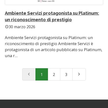
Ambiente Servizi protagonista su Platinum:
un riconoscimento di prestigio
30 marzo 2026
schedule
Ambiente Servizi protagonista su Platinum: un
riconoscimento di prestigio Ambiente Servizi è
protagonista di un articolo pubblicato su Platinum,
una r...
chevron_left
chevron_right
1
2
3