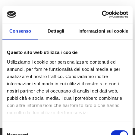
Vai al contenuto principale
search
menu
Consenso
Dettagli
Informazioni sui cookie
-
-
BRUGNERA - Carta della qualità -
description
Questo sito web utilizza i cookie
scheda di dettaglio.pdf
Utilizziamo i cookie per personalizzare contenuti ed
1.04MB - PDF
annunci, per fornire funzionalità dei social media e per
analizzare il nostro traffico. Condividiamo inoltre
informazioni sul modo in cui utilizzi il nostro sito con i
nostri partner che si occupano di analisi dei dati web,
pubblicità e social media, i quali potrebbero combinarle
con altre informazioni che hai fornito loro o che hanno
raccolto dal tuo utilizzo dei loro servizi.
Selezione
Necessari