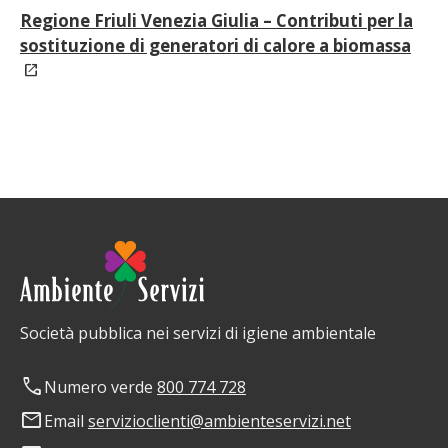
Regione Friuli Venezia Giulia – Contributi per la
sostituzione di generatori di calore a biomassa
Società pubblica nei servizi di igiene ambientale
phone
Numero verde
800 774 728
mail
Email
servizioclienti@ambienteservizi.net