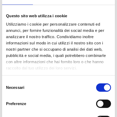
Per prenotare il conferimento è necessario inviare
Questo sito web utilizza i cookie
una e-mail a:
Utilizziamo i cookie per personalizzare contenuti ed
servizioclienti@ambienteservizi.net
annunci, per fornire funzionalità dei social media e per
indicando:
analizzare il nostro traffico. Condividiamo inoltre
informazioni sul modo in cui utilizzi il nostro sito con i
foto della stufa;
nostri partner che si occupano di analisi dei dati web,
marca;
pubblicità e social media, i quali potrebbero combinarle
modello.
con altre informazioni che hai fornito loro o che hanno
raccolto dal tuo utilizzo dei loro servizi.
Prenotazione del conferimento
Selezione
Dopo la verifica delle informazioni inviate, il Servizio
Necessari
del
Clienti comunicherà tramite e-mail una proposta di
consenso
appuntamento per il conferimento presso la
piazzola ecologica.
Preferenze
A seguito della conferma da parte dell’utente, verrà