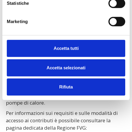
predisposta la documentazione necessaria.
Statistiche
Attestazione di conferimento
Marketing
Successivamente al conferimento, Ambiente Servizi
invierà via e-mail il modello di avvenuto
conferimento della stufa.
Accetta tutti
Contributi regionali
Accetta selezionati
La Regione Friuli Venezia Giulia prevede contributi
per la sostituzione di vecchi generatori di calore a
Rifiuta
biomassa (stufe, caminetti, cucine economiche) con
impianti a maggiori prestazioni ambientali o
pompe di calore.
Per informazioni sui requisiti e sulle modalità di
accesso ai contributi è possibile consultare la
pagina dedicata della Regione FVG: