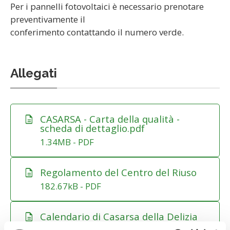
Per i pannelli fotovoltaici è necessario prenotare
preventivamente il
conferimento contattando il numero verde.
Allegati
-
-
CASARSA - Carta della qualità -
description
scheda di dettaglio.pdf
1.34MB - PDF
-
-
Regolamento del Centro del Riuso
description
182.67kB - PDF
-
-
Calendario di Casarsa della Delizia
description
2026.pdf