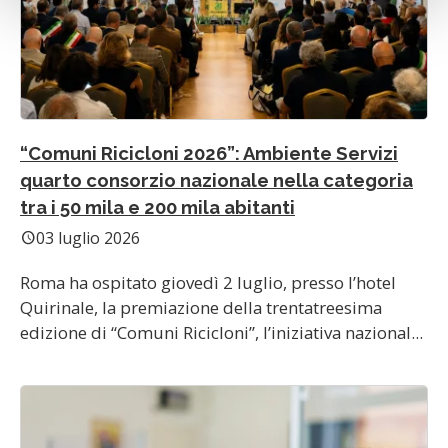
“Comuni Ricicloni 2026”: Ambiente Servizi
quarto consorzio nazionale nella categoria
tra i 50 mila e 200 mila abitanti
03 luglio 2026
schedule
Roma ha ospitato giovedì 2 luglio, presso l’hotel
Quirinale, la premiazione della trentatreesima
edizione di “Comuni Ricicloni”, l’iniziativa nazional...