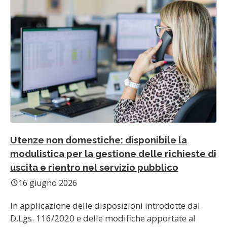
Utenze non domestiche: disponibile la
modulistica per la gestione delle richieste di
uscita e rientro nel servizio pubblico
16 giugno 2026
schedule
In applicazione delle disposizioni introdotte dal
D.Lgs. 116/2020 e delle modifiche apportate al