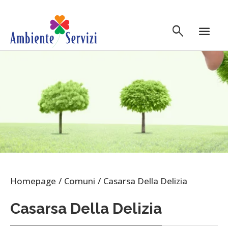
Vai al contenuto principale
search
menu
Homepage
Comuni
Casarsa Della Delizia
Casarsa Della Delizia