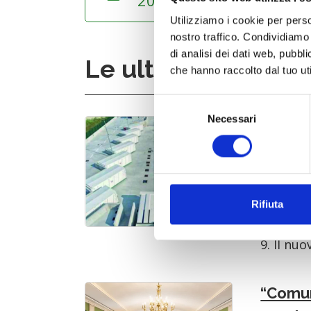
2026.pdf
Utilizziamo i cookie per perso
nostro traffico. Condividiamo 
di analisi dei dati web, pubbl
Le ultime news
che hanno raccolto dal tuo uti
Selezione
Necessari
del
Inaugu
consenso
Porcia
15 lugl
schedule
Rifiuta
Sabato 1
Centro di
9. Il nuo
“Comun