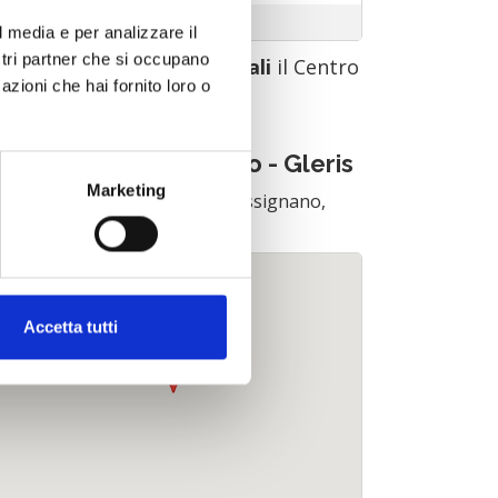
Domenica
l media e per analizzare il
ostri partner che si occupano
urante le
festività nazionali
il Centro
azioni che hai fornito loro o
i Raccolta resterà
CHIUSO
.
an Vito al Tagliamento - Gleris
Marketing
an Vito al Tagliamento - Via Vissignano,
leris
Accetta tutti