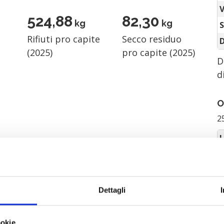
V
536,23
84,08
kg
kg
Rifiuti pro capite
Secco residuo
(2025)
pro capite (2025)
D
d
O
2
L
alità - scheda di
M
3.91MB
PDF
G
Dettagli
V
al Tagliamento
2.40MB
PDF
ookie