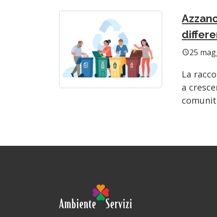
Azzano
differe
25 mag
schedule
La racco
a cresce
comunità