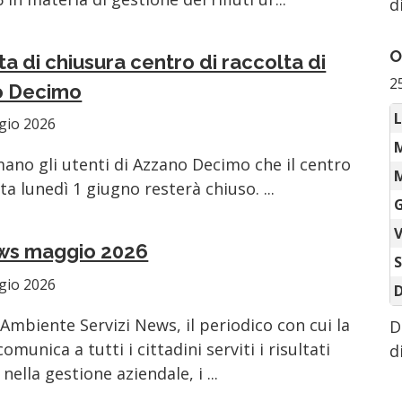
d
O
a di chiusura centro di raccolta di
2
o Decimo
L
gio 2026
mano gli utenti di Azzano Decimo che il centro
M
ta lunedì 1 giugno resterà chiuso. ...
G
V
ws maggio 2026
gio 2026
 Ambiente Servizi News, il periodico con cui la
D
omunica a tutti i cittadini serviti i risultati
d
nella gestione aziendale, i ...