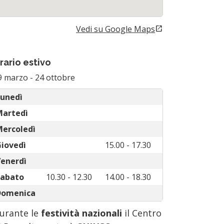
Vedi su Google Maps
open_in_new
(Si apre in una nuova scheda)
rario estivo
9 marzo
-
24 ottobre
unedì
Martedì
ercoledì
iovedì
15.00 - 17.30
enerdì
Sabato
10.30 - 12.30
14.00 - 18.30
Domenica
urante le
festività nazionali
il Centro