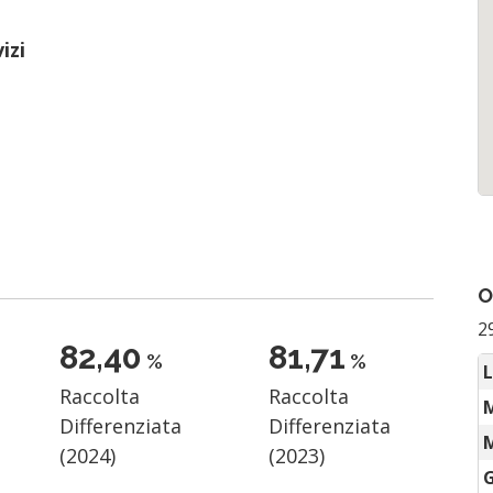
izi
O
2
84,18
83,48
%
%
L
Raccolta
Raccolta
Differenziata
Differenziata
M
(2024)
(2023)
G