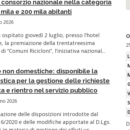
 consorzio nazionale nella categoria
0 mila e 200 mila abitanti
io 2026
ospitato giovedì 2 luglio, presso l’hotel
O
e, la premiazione della trentatreesima
2
di “Comuni Ricicloni”, l’iniziativa nazional...
L
 non domestiche: disponibile la
M
stica per la gestione delle richieste
G
ta e rientro nel servizio pubblico
V
gno 2026
cazione delle disposizioni introdotte dal
16/2020 e delle modifiche apportate al D.Lgs.
D
in materia di gestione dei rifiuti ur...