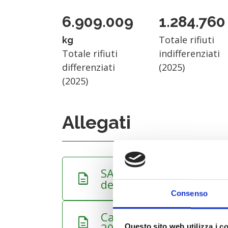
6.909.009
1.284.760
Totale rifiuti
kg
Totale rifiuti
indifferenziati
differenziati
(2025)
(2025)
Allegati
SAN VITO - Carta della qu
description
-
-
dettaglio.pdf
Consenso
Calendario di San Vito 
description
-
-
Questo sito web utilizza i c