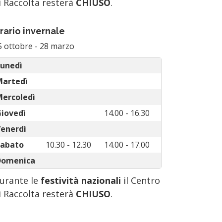
i Raccolta resterà
CHIUSO
.
rario invernale
5 ottobre
-
28 marzo
unedì
Martedì
ercoledì
iovedì
14.00 - 16.30
enerdì
Sabato
10.30 - 12.30
14.00 - 17.00
Domenica
urante le
festività nazionali
il Centro
i Raccolta resterà
CHIUSO
.