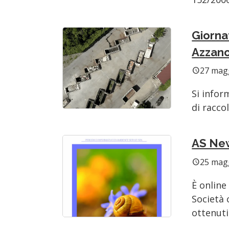
Giornat
Azzan
27 mag
schedule
Si infor
di raccol
AS Ne
25 mag
schedule
È online
Società c
ottenuti 