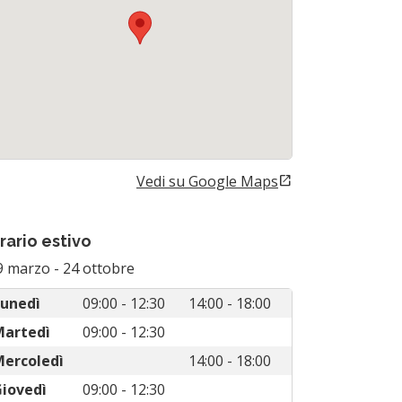
Vedi su Google Maps
open_in_new
(Si apre in una nuova scheda)
rario estivo
9 marzo
-
24 ottobre
unedì
09:00 - 12:30
14:00 - 18:00
Martedì
09:00 - 12:30
ercoledì
14:00 - 18:00
iovedì
09:00 - 12:30