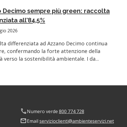
 Decimo sempre più green: raccolta
nziata all’84,5%
gio 2026
lta differenziata ad Azzano Decimo continua
re, confermando la forte attenzione della
 verso la sostenibilità ambientale. I da...
phone
Numero verde
800 774 728
mail
Email
servizioclienti@ambienteservizi.net