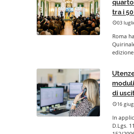
quarto
tra i 5
03 lugl
schedule
Roma ha 
Quirinal
edizione 
Utenze
moduli
di usci
16 giu
schedule
In appli
D.Lgs. 1
152/2006 