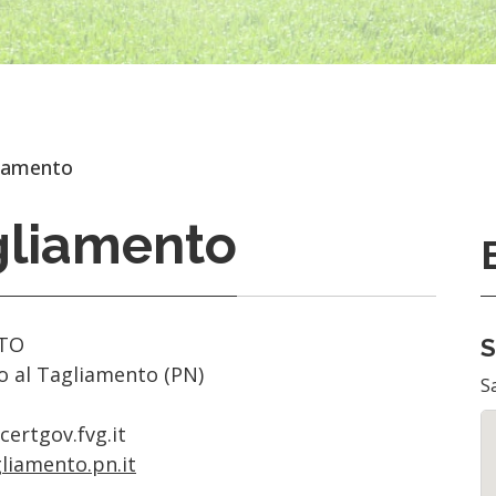
liamento
agliamento
NTO
S
to al Tagliamento (PN)
S
ertgov.fvg.it
liamento.pn.it