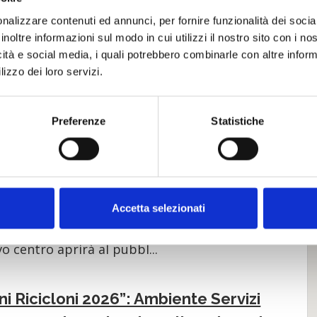
nalizzare contenuti ed annunci, per fornire funzionalità dei socia
inoltre informazioni sul modo in cui utilizzi il nostro sito con i n
D
icità e social media, i quali potrebbero combinarle con altre inform
d
lizzo dei loro servizi.
S
Preferenze
Statistiche
S
razione nuova piazzola ecologica di
G
io 2026
Accetta selezionati
8 luglio alle ore 9:00 sarà inaugurato il nuovo
 Raccolta Rifiuti di Porcia, situato in via Pieve
vo centro aprirà al pubbl...
i Ricicloni 2026”: Ambiente Servizi