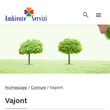
Vai al contenuto principale
search
menu
Homepage
Comuni
Vajont
Vajont