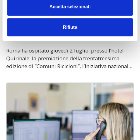
Accetta selezionati
“Comuni Ricicloni 2026”: Ambiente Servizi
quarto consorzio nazionale nella categoria
tra i 50 mila e 200 mila abitanti
Rifiuta
03 luglio 2026
schedule
Roma ha ospitato giovedì 2 luglio, presso l’hotel
Quirinale, la premiazione della trentatreesima
edizione di “Comuni Ricicloni”, l’iniziativa nazional...