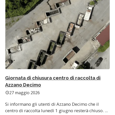
Giornata di chiusura centro di raccolta di
Azzano Decimo
27 maggio 2026
schedule
Si informano gli utenti di Azzano Decimo che il
centro di raccolta lunedì 1 giugno resterà chiuso. ...