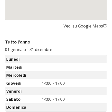
Vedi su Google Maps
open_in_new
(Si apre in una nuova sch
Tutto l'anno
01 gennaio
-
31 dicembre
Lunedì
Martedì
Mercoledì
Giovedì
14:00 - 17:00
Venerdì
Sabato
14:00 - 17:00
Domenica