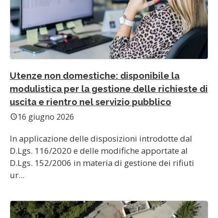
Utenze non domestiche: disponibile la
modulistica per la gestione delle richieste di
uscita e rientro nel servizio pubblico
16 giugno 2026
schedule
In applicazione delle disposizioni introdotte dal
D.Lgs. 116/2020 e delle modifiche apportate al
D.Lgs. 152/2006 in materia di gestione dei rifiuti
ur...