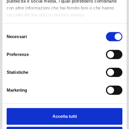
pubblicità e social media, i quali potrebbero combinarle
con altre informazioni che hai fornito loro o che hanno
Sabato 18 luglio alle ore 9:00 sarà inaugurato il
raccolto dal tuo utilizzo dei loro servizi.
nuovo Centro di Raccolta Rifiuti di Porcia, situato in
via Pieve 9. Il nuovo centro aprirà al pubbl...
Selezione
Necessari
del
consenso
Preferenze
Statistiche
Marketing
Accetta tutti