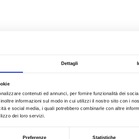
e (se non è già installato);
ei tuoi contatti (puoi nominarlo Ambiente Servizi W
 scritto: "ISCRIVIMI" seguito dal nome di uno dei Co
Dettagli
o che conferma l’iscrizione.
ookie
ver letto e accettato la policy del servizio e l'
informa
nalizzare contenuti ed annunci, per fornire funzionalità dei socia
inoltre informazioni sul modo in cui utilizzi il nostro sito con i n
nto, inviando un messaggio con il testo “CANCELLAM
icità e social media, i quali potrebbero combinarle con altre inform
tecnici
scrivi a
servizioclienti@ambienteservizi.net
.
lizzo dei loro servizi.
Preferenze
Statistiche