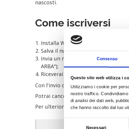
nascosti.
Come iscriversi
Installa WhatsApp sul tuo smartphon
Salva il numero +39 345 243 6633 n
Invia un messaggio su WhatsApp con
Consenso
ARBA");
Riceverai un messaggio di benvenut
Questo sito web utilizza i c
Con l'invio del messaggio, dichiari di a
Utilizziamo i cookie per perso
nostro traffico. Condividiamo 
Potrai cancellarti in qualunque mome
di analisi dei dati web, pubbl
Per ulteriori informazioni o problemi 
che hanno raccolto dal tuo uti
Selezione
Necessari
del