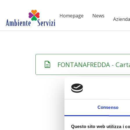
Vai al contenuto principale
Homepage
News
Aziend
description
FONTANAFREDDA - Carta d
-
-
Consenso
Questo sito web utilizza i c