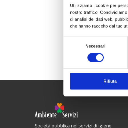
Utilizziamo i cookie per perso
nostro traffico. Condividiamo 
di analisi dei dati web, pubbl
che hanno raccolto dal tuo uti
Selezione
Necessari
del
consenso
Rifiuta
Società pubblica nei servizi di igiene