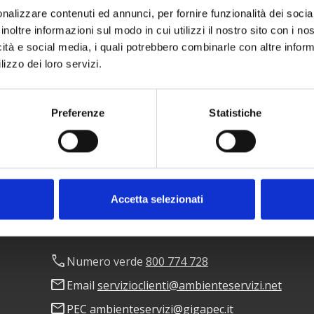
nalizzare contenuti ed annunci, per fornire funzionalità dei socia
inoltre informazioni sul modo in cui utilizzi il nostro sito con i n
icità e social media, i quali potrebbero combinarle con altre inform
lizzo dei loro servizi.
Preferenze
Statistiche
Accetta selezionati
phone
Numero verde
800 774 728
mail
Email
servizioclienti@ambienteservizi.net
mail
PEC
ambienteservizi@gigapec.it