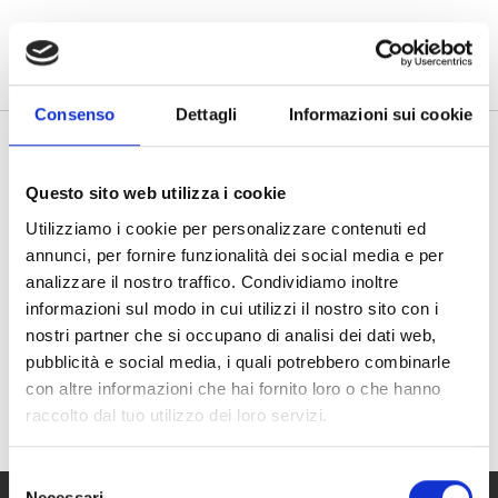
Vai al contenuto principale
search
menu
Consenso
Dettagli
Informazioni sui cookie
-
-
PASIANO - Carta della qualità -
description
Questo sito web utilizza i cookie
scheda di dettaglio.pdf
Utilizziamo i cookie per personalizzare contenuti ed
1.06MB - PDF
annunci, per fornire funzionalità dei social media e per
analizzare il nostro traffico. Condividiamo inoltre
informazioni sul modo in cui utilizzi il nostro sito con i
nostri partner che si occupano di analisi dei dati web,
pubblicità e social media, i quali potrebbero combinarle
con altre informazioni che hai fornito loro o che hanno
raccolto dal tuo utilizzo dei loro servizi.
Selezione
Necessari