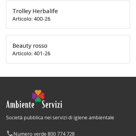
Trolley Herbalife
Articolo: 400-26
Beauty rosso
Articolo: 401-26
Società pubblica nei servizi di igiene ambientale
phone
Numero verde
800 774 728