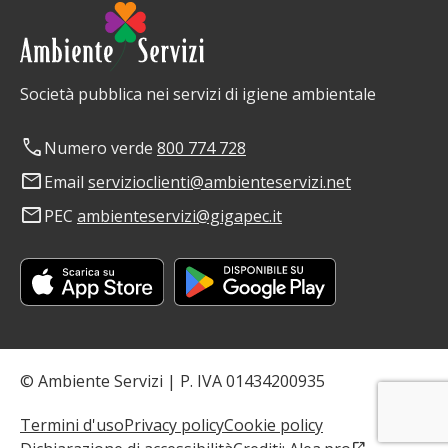
Società pubblica nei servizi di igiene ambientale
phone
Numero verde
800 774 728
mail
Email
servizioclienti@ambienteservizi.net
mail
PEC
ambienteservizi@gigapec.it
© Ambiente Servizi | P. IVA 01434200935
Termini d'uso
Privacy policy
Cookie policy