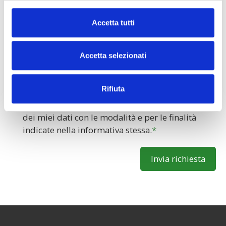
Richiesta
Accetta tutti
Accetta selezionati
Dichiaro di avere preso visione dell’
informativa
Rifiuta
sul Trattamento dei dati personali
Regolamento
(UE) Nr. 2016/679 ed acconsento al trattamento
dei miei dati con le modalità e per le finalità
indicate nella informativa stessa.
Invia richiesta