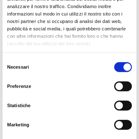
analizzare il nostro traffico. Condividiamo inoltre
informazioni sul modo in cui utilizzi il nostro sito con i
Città
nostri partner che si occupano di analisi dei dati web,
pubblicità e social media, i quali potrebbero combinarle
con altre informazioni che hai fornito loro o che hanno
raccolto dal tuo utilizzo dei loro servizi.
Seleziona un'opzione dalla lista dei Comuni serviti.
Email
Selezione
Necessari
del
consenso
Inserisci un indirizzo email valido. Esempio:
Preferenze
mario.rossi@email.it
.
Telefono
Statistiche
Marketing
Inserisci un numero di telefono valido. Esempio:
+391234567890.