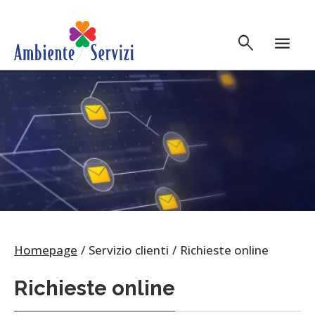
Vai al contenuto principale
search
menu
Homepage
Servizio clienti
Richieste online
Richieste online