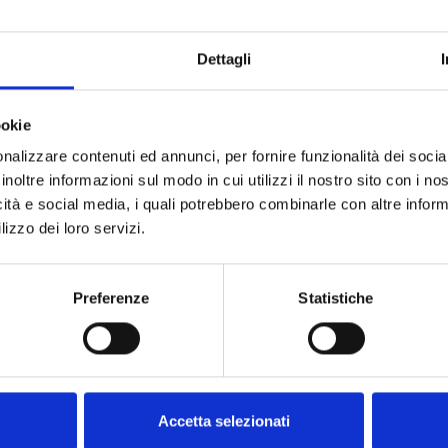
Scegliere Ambiente Servizi Spa dall'elenco "St
periodo di riferimento ricercato.
Dettagli
I dati estrapolati possono anche essere scari
Consulenti e collaboratori
ookie
nalizzare contenuti ed annunci, per fornire funzionalità dei socia
inoltre informazioni sul modo in cui utilizzi il nostro sito con i n
Al seguente link sono disponibili i dati delle ef
icità e social media, i quali potrebbero combinarle con altre inform
affidamento/incarico.
lizzo dei loro servizi.
Scegliere Ambiente Servizi Spa dall'elenco "St
dell'incarico ricercato.
Preferenze
Statistiche
Contratti
description
Riepilogo 2024.pdf
-
-
Accetta selezionati