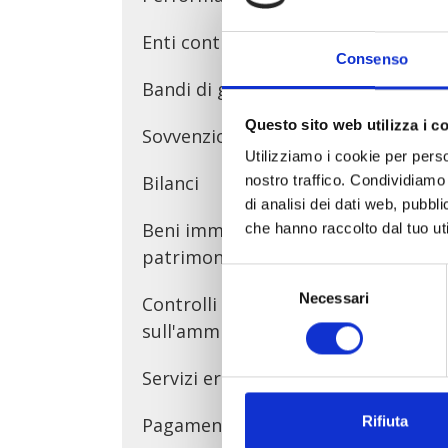
Enti controllati
Consenso
Bandi di gara e contratti
Questo sito web utilizza i c
Sovvenzioni, contributi, sussidi
Utilizziamo i cookie per perso
Bilanci
nostro traffico. Condividiamo 
di analisi dei dati web, pubbl
Beni immobili e gestione del
che hanno raccolto dal tuo uti
patrimonio
Selezione
Necessari
del
Controlli e rilievi
consenso
sull'amministrazione
Servizi erogati
Rifiuta
Pagamenti