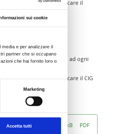
azione Appaltante" ed indicare il
Informazioni sui cookie
cati in formato CSV.
l media e per analizzare il
ostri partner che si occupano
fettive liquidazioni relativi ad ogni
azioni che hai fornito loro o
azione Appaltante" ed indicare il CIG
Marketing
183.47kB
PDF
Accetta tutti