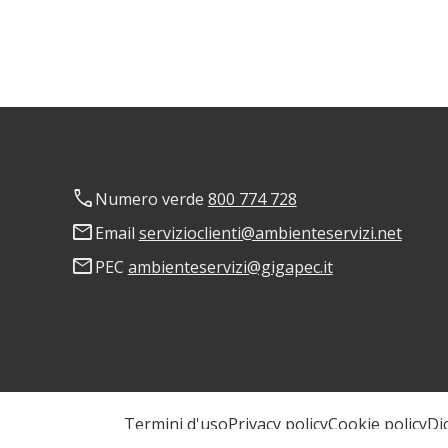
phone
Numero verde
800 774 728
mail
Email
servizioclienti@ambienteservizi.net
mail
PEC
ambienteservizi@gigapec.it
Termini d'uso
Privacy policy
Cookie policy
Di