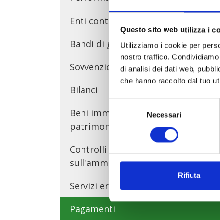
Enti controllati
Questo sito web utilizza i c
Bandi di gara e contratti
Utilizziamo i cookie per perso
nostro traffico. Condividiamo 
Sovvenzioni, contributi, sussidi
di analisi dei dati web, pubbl
che hanno raccolto dal tuo uti
Bilanci
Selezione
Beni immobili e gestione del
Necessari
del
patrimonio
consenso
Controlli e rilievi
sull'amministrazione
Rifiuta
Servizi erogati
Pagamenti